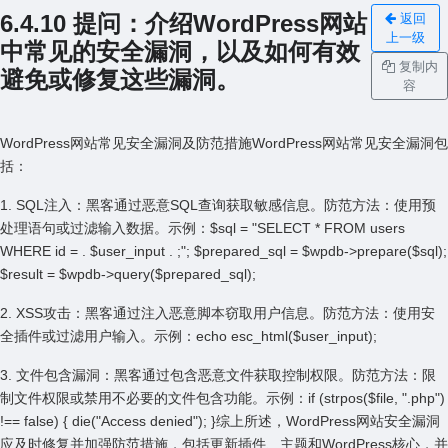
6.4.10 提问：介绍WordPress⽹站
返回
上一级
中常见的安全漏洞，以及如何有效
复制内
避免或修复这些漏洞。
容
WordPress⽹站常见安全漏洞及防范措施WordPress⽹站常见安全漏洞包
括：
1. SQL注⼊：⿊客通过恶意SQL查询获取敏感信息。防范⽅法：使⽤预
处理语句或过滤输⼊数据。⽰例：$sql = "SELECT * FROM users
WHERE id = . $user_input . ;"; $prepared_sql = $wpdb->prepare($sql);
$result = $wpdb->query($prepared_sql);
2. XSS攻击：⿊客通过注⼊恶意脚本窃取⽤户信息。防范⽅法：使⽤安
全插件或过滤⽤户输⼊。⽰例：echo esc_html($user_input);
3. ⽂件包含漏洞：⿊客通过包含恶意⽂件获取控制权限。防范⽅法：限
制⽂件权限或禁⽤不必要的⽂件包含功能。⽰例：if (strpos($file, ".php")
!== false) { die("Access denied"); }综上所述，WordPress⽹站安全漏洞
应及时修复并加强防范措施，包括更新插件、主题和WordPress核⼼，并