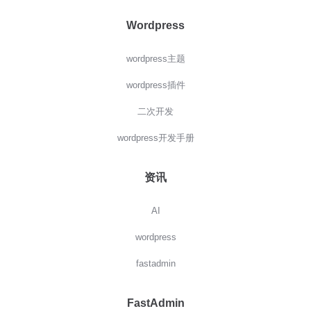
Wordpress
wordpress主题
wordpress插件
二次开发
wordpress开发手册
资讯
AI
wordpress
fastadmin
FastAdmin