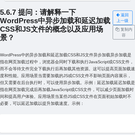
5.6.7 提问：请解释⼀下
返回
WordPress中异步加载和延迟加载
上一级
CSS和JS⽂件的概念以及应⽤场
复制内
容
景？
WordPress中的异步加载和延迟加载CSS和JS⽂件异步加载异步加载是
指在⽹页加载过程中，浏览器会同时下载和执⾏JavaScript或CSS⽂件，
⽽不会等待⽂件完全下载执⾏后再加载其他资源。这可以提⾼页⾯加载速
度和性能。应⽤场景当需要加载的JS或CSS⽂件不影响页⾯内容展⽰，
但又需要在后台执⾏时，可以使⽤异步加载。⽰例：
延迟加载延迟加载是
指在⽹页加载完成后再加载JavaScript或CSS⽂件，可以减少页⾯加载时
间和提⾼⽤户体验。应⽤场景当某些JS或CSS⽂件在页⾯初始加载时不
必要，可以延迟加载以提升加载速度。⽰例：