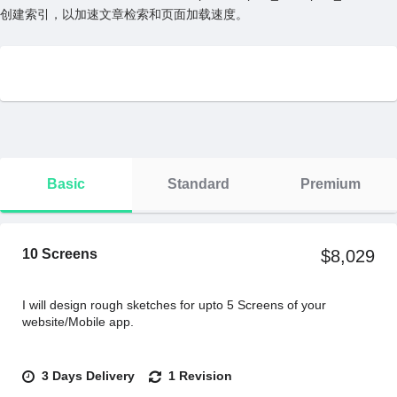
创建索引，以加速⽂章检索和页⾯加载速度。
Basic
Standard
Premium
10 Screens
$8,029
I will design rough sketches for upto 5 Screens of your
website/Mobile app.
3 Days Delivery
1 Revision