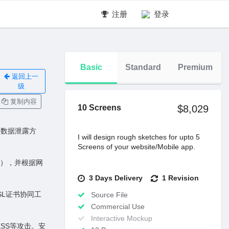
注册
登录
Basic
Standard
Premium
返回上一
级
复制内容
10 Screens
$8,029
和数据泄露⽅
I will design rough sketches for upto 5
Screens of your website/Mobile app.
i等），并根据⽹
3 Days Delivery
1 Revision
SL证书协同⼯
Source File
Commercial Use
Interactive Mockup
XSS等攻击。安