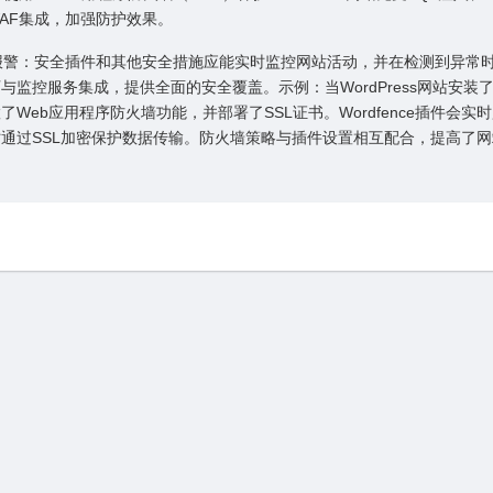
AF集成，加强防护效果。
与报警：安全插件和其他安全措施应能实时监控⽹站活动，并在检测到异常
监控服务集成，提供全⾯的安全覆盖。⽰例：当WordPress⽹站安装了Wo
了Web应⽤程序防⽕墙功能，并部署了SSL证书。Wordfence插件会实
通过SSL加密保护数据传输。防⽕墙策略与插件设置相互配合，提⾼了