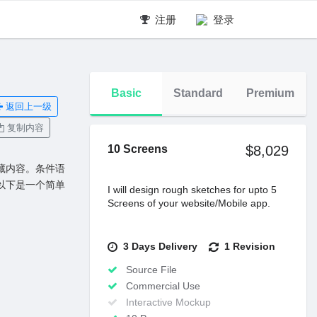
注册
登录
Basic
Standard
Premium
返回上一级
复制内容
10 Screens
$8,029
或隐藏内容。条件语
以下是⼀个简单
I will design rough sketches for upto 5
Screens of your website/Mobile app.
3 Days Delivery
1 Revision
Source File
Commercial Use
Interactive Mockup