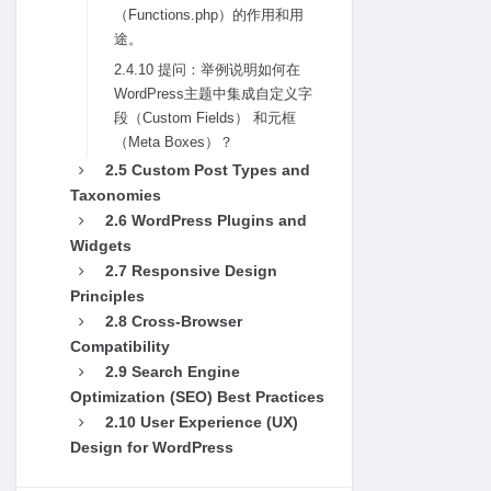
（Functions.php）的作⽤和⽤
途。
2.4.10 提问：举例说明如何在
WordPress主题中集成⾃定义字
段（Custom Fields） 和元框
（Meta Boxes）？
2.5 Custom Post Types and
Taxonomies
2.6 WordPress Plugins and
Widgets
2.7 Responsive Design
Principles
2.8 Cross-Browser
Compatibility
2.9 Search Engine
Optimization (SEO) Best Practices
2.10 User Experience (UX)
Design for WordPress