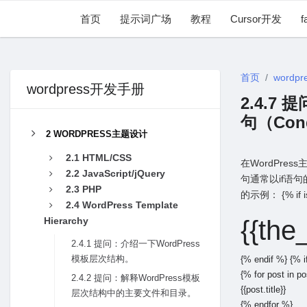
首页
提示词广场
教程
Cursor开发
f
首页
wordpr
wordpress开发手册
2.4.7
句（Con
2 WORDPRESS主题设计
2.1 HTML/CSS
在WordPre
2.2 JavaScript/jQuery
句通常以if语
2.3 PHP
的⽰例：
{% if 
2.4 WordPress Template
Hierarchy
{{the_
2.4.1 提问：介绍⼀下WordPress
模板层次结构。
{% endif %}
{% i
{% for post in p
2.4.2 提问：解释WordPress模板
{{post.title}}
层次结构中的主要⽂件和⽬录。
{% endfor %}