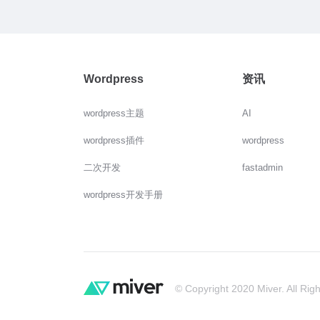
Wordpress
资讯
wordpress主题
AI
wordpress插件
wordpress
二次开发
fastadmin
wordpress开发手册
© Copyright 2020 Miver. All Rig