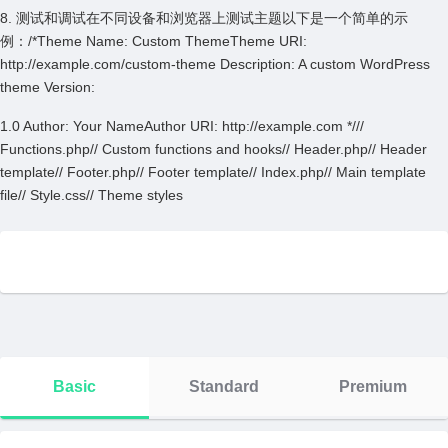
8. 测试和调试在不同设备和浏览器上测试主题以下是⼀个简单的⽰
例：/*Theme Name: Custom ThemeTheme URI:
http://example.com/custom-theme Description: A custom WordPress
theme Version:
1.0 Author: Your NameAuthor URI: http://example.com *///
Functions.php// Custom functions and hooks// Header.php// Header
template// Footer.php// Footer template// Index.php// Main template
file// Style.css// Theme styles
Basic
Standard
Premium