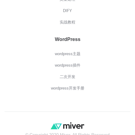
DIFY
实战教程
WordPress
wordpress主题
wordpress插件
二次开发
wordpress开发手册
© Copyright 2020 Miver. All Rights Reserved