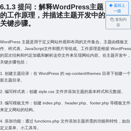
6.1.3 提问：解释WordPress主题
返回上
一级
的⼯作原理，并描述主题开发中的
复制内
关键步骤。
容
WordPress 主题是⽤于定义⽹站外观和布局的⽂件集合。主题由模板⽂
件、样式表、JavaScript⽂件和图⽚等组成。⼯作原理是根据 WordPress
的层次结构和约定加载和解析这些⽂件来呈现⽹站内容。在主题开发中，
关键步骤包括：
1. 创建主题⽬录：在 WordPress 的 wp-content/themes ⽬录下创建⼀个
新主题⽬录。
2. 编写样式表：创建 style.css ⽂件并添加主题的基本样式和元数据。
3. 编写模板⽂件：创建 index.php、header.php、footer.php 等模板⽂件
来定义⽹站的结构。
4. 添加功能：通过 functions.php ⽂件添加主题所需的功能和特性，如⾃
定义菜单、⼩⼯具等。