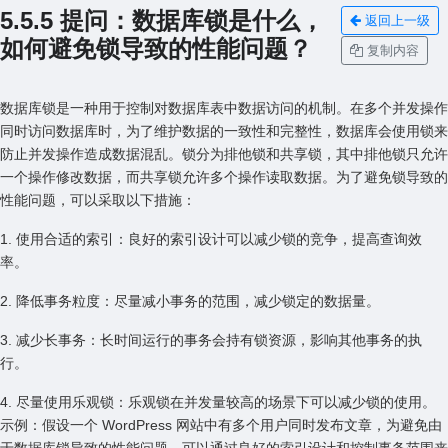
5.5.5 提问：数据库锁是什么，
返回上一级
如何避免锁导致的性能问题？
复制内容
数据库锁是⼀种⽤于控制对数据库表中数据访问的机制。在多个并发操作
同时访问数据库时，为了维护数据的⼀致性和完整性，数据库会使⽤锁来
防⽌并发操作造成数据混乱。锁分为排他锁和共享锁，其中排他锁只允许
⼀个操作修改数据，⽽共享锁允许多个操作读取数据。为了避免锁导致的
性能问题，可以采取以下措施：
1. 使⽤合适的索引：良好的索引设计可以减少锁的竞争，提⾼查询效
率。
2. 降低事务粒度：尽量减⼩事务的范围，减少锁定的数据量。
3. 减少长事务：长时间运⾏的事务会持有锁资源，影响其他事务的执
⾏。
4. 尽量使⽤乐观锁：乐观锁在并发量较⾼的场景下可以减少锁的使⽤。
⽰例：假设⼀个 WordPress ⽹站中有多个⽤户同时发布⽂章，为避免由