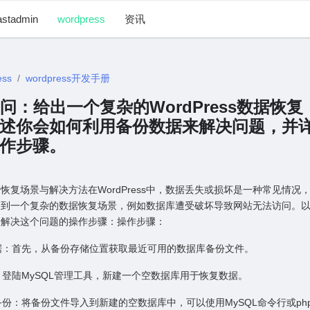
astadmin
wordpress
资讯
ess
wordpress开发手册
0 提问：给出⼀个复杂的WordPress数据恢复
述你会如何利⽤备份数据来解决问题，并
作步骤。
s数据恢复场景与解决⽅法在WordPress中，数据丢失或损坏是⼀种常见情况
遇到⼀个复杂的数据恢复场景，例如数据库遭受破坏导致⽹站⽆法访问。
来解决这个问题的操作步骤：操作步骤：
数据：⾸先，从备份存储位置获取最近可⽤的数据库备份⽂件。
库：登陆MySQL管理⼯具，新建⼀个空数据库⽤于恢复数据。
备份：将备份⽂件导⼊到新建的空数据库中，可以使⽤MySQL命令⾏或phpM