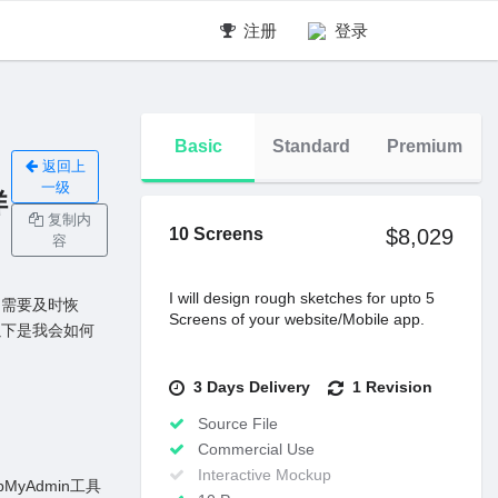
注册
登录
Basic
Standard
Premium
返回上
一级
详
复制内
10 Screens
$8,029
容
I will design rough sketches for upto 5
，需要及时恢
Screens of your website/Mobile app.
以下是我会如何
3 Days Delivery
1 Revision
Source File
Commercial Use
Interactive Mockup
yAdmin⼯具