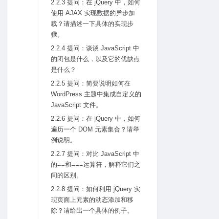
2.2.3 提问：在 jQuery 中，如何
使⽤ AJAX 实现数据的异步加
载？请描述⼀下具体的实现步
骤。
2.2.4 提问：谈谈 JavaScript 中
的闭包是什么，以及它的优缺点
是什么？
2.2.5 提问：简要说明如何在
WordPress 主题中集成⾃定义的
JavaScript ⽂件。
2.2.6 提问：在 jQuery 中，如何
遍历⼀个 DOM 元素集合？请举
例说明。
2.2.7 提问：对⽐ JavaScript 中
的==和===运算符，解释它们之
间的区别。
2.2.8 提问：如何利⽤ jQuery 实
现页⾯上元素的动态添加和移
除？请给出⼀个具体的例⼦。