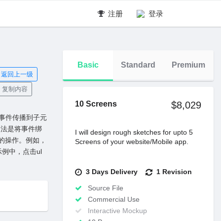
注册
登录
Basic
Standard
Premium
返回上一级
复制内容
10 Screens
$8,029
将事件传播到⼦元
⽤法是将事件绑
I will design rough sketches for upto 5
素的操作。例如，
Screens of your website/Mobile app.
例中，点击ul
3 Days Delivery
1 Revision
Source File
Commercial Use
Interactive Mockup