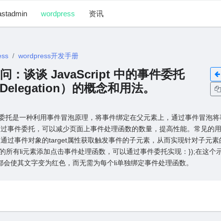
astadmin
wordpress
资讯
ess
wordpress开发手册
 提问：谈谈 JavaScript 中的事件委托
t Delegation）的概念和⽤法。
ipt事件委托是⼀种利⽤事件冒泡原理，将事件绑定在⽗元素上，通过事件冒泡
通过事件委托，可以减少页⾯上事件处理函数的数量，提⾼性能。常见的
通过事件对象的target属性获取触发事件的⼦元素，从⽽实现针对⼦元
下的所有li元素添加点击事件处理函数，可以通过事件委托实现：});在这个⽰
素都会使其⽂字变为红⾊，⽽⽆需为每个li单独绑定事件处理函数。