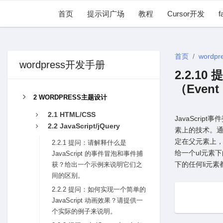
首页
提示词广场
教程
Cursor开发
f
首页
wordpr
wordpress开发手册
2.2.10
（Even
2 WORDPRESS主题设计
2.1 HTML/CSS
JavaScr
2.2 JavaScript/jQuery
素上的技术。
定在⽗元素上，
2.2.1 提问：请解释什么是
给⼀个ul元素
JavaScript 的事件冒泡和事件捕
下的任何li元
获？给出⼀个⽰例来说明它们之
间的区别。
2.2.2 提问：如何实现⼀个简单的
JavaScript 动画效果？请提供⼀
个实际的例⼦来说明。