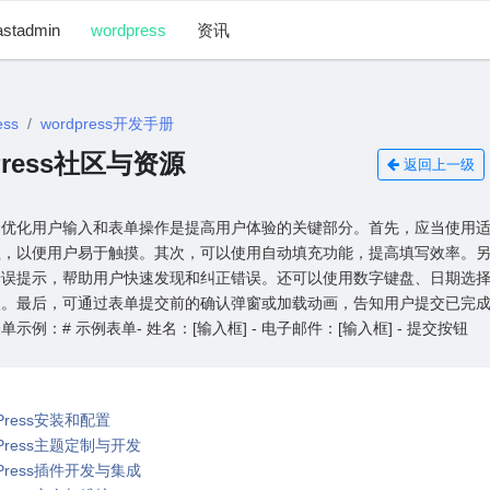
astadmin
wordpress
资讯
ess
wordpress开发手册
dPress社区与资源
返回上一级
，优化⽤户输⼊和表单操作是提⾼⽤户体验的关键部分。⾸先，应当使⽤
钮，以便⽤户易于触摸。其次，可以使⽤⾃动填充功能，提⾼填写效率。
错误提⽰，帮助⽤户快速发现和纠正错误。还可以使⽤数字键盘、⽇期选
⼊。最后，可通过表单提交前的确认弹窗或加载动画，告知⽤户提交已完
⽰例：# 示例表单- 姓名：[输⼊框] - 电⼦邮件：[输⼊框] - 提交按钮
rdPress安装和配置
ordPress主题定制与开发
ordPress插件开发与集成