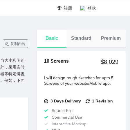
注册
登录
Basic
Standard
Premium
复制内容
适当⼤⼩和间距
10 Screens
$8,029
另外，采⽤实时
择器等特定键盘
I will design rough sketches for upto 5
成。例如，下⾯
Screens of your website/Mobile app.
3 Days Delivery
1 Revision
Source File
Commercial Use
Interactive Mockup