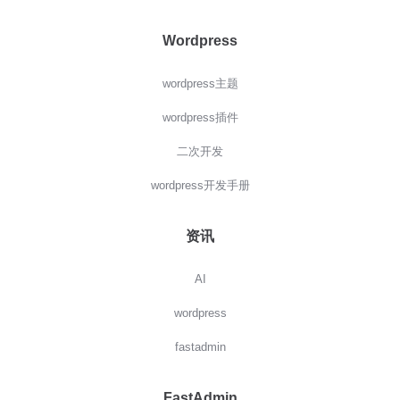
Wordpress
wordpress主题
wordpress插件
二次开发
wordpress开发手册
资讯
AI
wordpress
fastadmin
FastAdmin