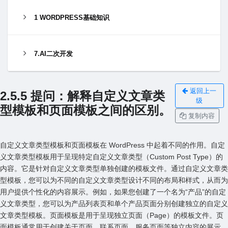
1 WORDPRESS基础知识
7.AI二次开发
返回上一
2.5.5 提问：解释⾃定义⽂章类
级
型模板和页⾯模板之间的区别。
复制内容
⾃定义⽂章类型模板和页⾯模板在 WordPress 中起着不同的作⽤。⾃定
义⽂章类型模板⽤于呈现特定⾃定义⽂章类型（Custom Post Type）的
内容。它是针对⾃定义⽂章类型单独创建的模板⽂件。通过⾃定义⽂章类
型模板，您可以为不同的⾃定义⽂章类型设计不同的布局和样式，从⽽为
⽤户提供个性化的内容展⽰。例如，如果您创建了⼀个名为“产品”的⾃定
义⽂章类型，您可以为产品列表页和单个产品页⾯分别创建独⽴的⾃定义
⽂章类型模板。页⾯模板是⽤于呈现独⽴页⾯（Page）的模板⽂件。页
⾯模板通常⽤于创建关于页⾯、联系页⾯、服务页⾯等独⽴内容的展⽰。