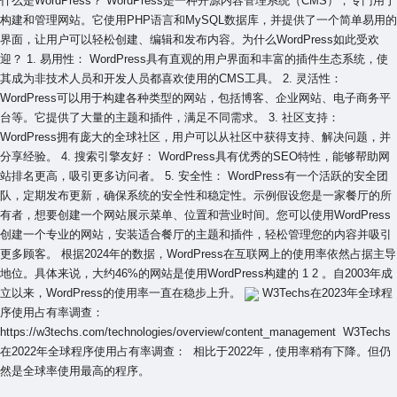
什么是WordPress？ WordPress是⼀种开源内容管理系统（CMS），专门⽤于
构建和管理⽹站。它使⽤PHP语⾔和MySQL数据库，并提供了⼀个简单易⽤的
界⾯，让⽤户可以轻松创建、编辑和发布内容。为什么WordPress如此受欢
迎？ 1. 易⽤性： WordPress具有直观的⽤户界⾯和丰富的插件⽣态系统，使
其成为⾮技术⼈员和开发⼈员都喜欢使⽤的CMS⼯具。 2. 灵活性：
WordPress可以⽤于构建各种类型的⽹站，包括博客、企业⽹站、电⼦商务平
台等。它提供了⼤量的主题和插件，满⾜不同需求。 3. 社区⽀持：
WordPress拥有庞⼤的全球社区，⽤户可以从社区中获得⽀持、解决问题，并
分享经验。 4. 搜索引擎友好： WordPress具有优秀的SEO特性，能够帮助⽹
站排名更⾼，吸引更多访问者。 5. 安全性： WordPress有⼀个活跃的安全团
队，定期发布更新，确保系统的安全性和稳定性。⽰例假设您是⼀家餐厅的所
有者，想要创建⼀个⽹站展⽰菜单、位置和营业时间。您可以使⽤WordPress
创建⼀个专业的⽹站，安装适合餐厅的主题和插件，轻松管理您的内容并吸引
更多顾客。 根据2024年的数据，WordPress在互联网上的使用率依然占据主导
地位。具体来说，大约46%的网站是使用WordPress构建的 1 2 。自2003年成
立以来，WordPress的使用率一直在稳步上升。
W3Techs在2023年全球程
序使用占有率调查：
https://w3techs.com/technologies/overview/content_management
W3Techs
在2022年全球程序使用占有率调查：
相比于2022年，使用率稍有下降。但仍
然是全球率使用最高的程序。