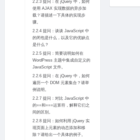
2.2.3 提问：在 jQuery 中，如何
使⽤ AJAX 实现数据的异步加
载？请描述⼀下具体的实现步
骤。
2.2.4 提问：谈谈 JavaScript 中
的闭包是什么，以及它的优缺点
是什么？
2.2.5 提问：简要说明如何在
WordPress 主题中集成⾃定义的
JavaScript ⽂件。
2.2.6 提问：在 jQuery 中，如何
遍历⼀个 DOM 元素集合？请举
例说明。
2.2.7 提问：对⽐ JavaScript 中
的==和===运算符，解释它们之
间的区别。
2.2.8 提问：如何利⽤ jQuery 实
现页⾯上元素的动态添加和移
除？请给出⼀个具体的例⼦。