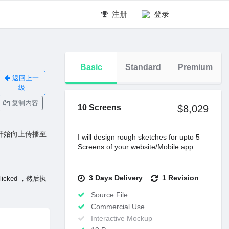
注册
登录
Basic
Standard
Premium
返回上一
级
复制内容
10 Screens
$8,029
素开始向上传播⾄
I will design rough sketches for upto 5
Screens of your website/Mobile app.
3 Days Delivery
1 Revision
cked”，然后执
Source File
Commercial Use
Interactive Mockup