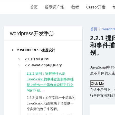
首页
提示词广场
教程
Cursor开发
f
首页
wordpr
wordpress开发手册
2.2.1
和事件捕
2 WORDPRESS主题设计
别。
2.1 HTML/CSS
2.2 JavaScript/jQuery
JavaScr
最不具体的元素
2.2.1 提问：请解释什么是
JavaScript 的事件冒泡和事件捕
Click Me
获？给出⼀个⽰例来说明它们之
在这个⽰例中，点击
间的区别。
⾏事件冒泡阶段注册
2.2.2 提问：如何实现⼀个简单的
JavaScript 动画效果？请提供⼀
个实际的例⼦来说明。