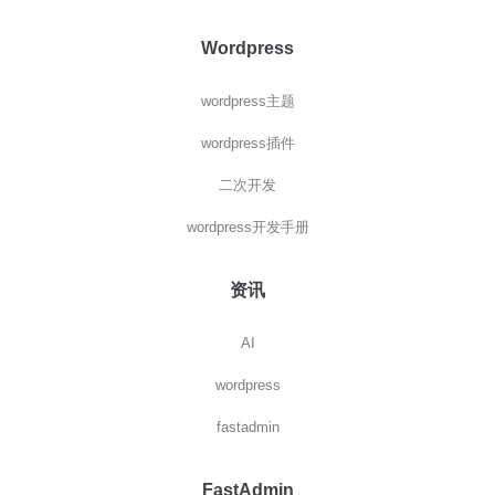
Wordpress
wordpress主题
wordpress插件
二次开发
wordpress开发手册
资讯
AI
wordpress
fastadmin
FastAdmin