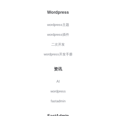
Wordpress
wordpress主题
wordpress插件
二次开发
wordpress开发手册
资讯
AI
wordpress
fastadmin
FastAdmin