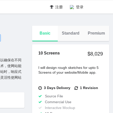
注册
登录
Basic
Standard
Premium
10 Screens
$8,029
，以确保在不同
技术，使⽹站能
I will design rough sketches for upto 5
⽹站时，响应式
Screens of your website/Mobile app.
种灵活性使⽹站
3 Days Delivery
1 Revision
Source File
Commercial Use
Interactive Mockup