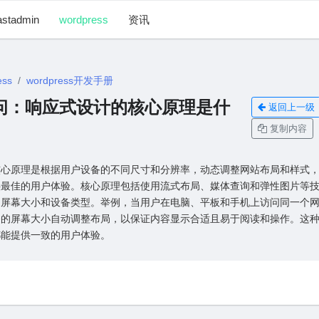
astadmin
wordpress
资讯
ess
wordpress开发手册
1 提问：响应式设计的核⼼原理是什
返回上一级
复制内容
核⼼原理是根据⽤户设备的不同尺⼨和分辨率，动态调整⽹站布局和样式
供最佳的⽤户体验。核⼼原理包括使⽤流式布局、媒体查询和弹性图⽚等
的屏幕⼤⼩和设备类型。举例，当⽤户在电脑、平板和⼿机上访问同⼀个
备的屏幕⼤⼩⾃动调整布局，以保证内容显⽰合适且易于阅读和操作。这
都能提供⼀致的⽤户体验。