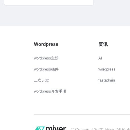
Wordpress
资讯
wordpress主题
AI
wordpress插件
wordpress
二次开发
fastadmin
wordpress开发手册
© Copyright 2020 Miver. All Rig