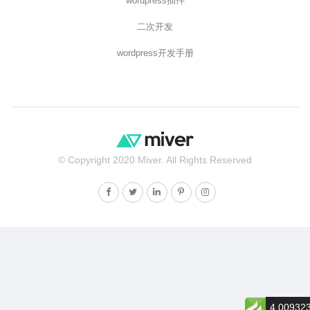
wordpress插件
二次开发
wordpress开发手册
© Copyright 2020 Miver. All Rights Reserved
4.00932