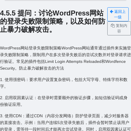
4.5.5 提问：讨论WordPress⽹站
返回上
一级
的登录失败限制策略，以及如何防
复制内
⽌暴⼒破解攻击。
容
WordPress⽹站登录失败限制策略WordPress⽹站通常通过插件来实施登
录失败限制策略，限制⽤户在多次登录失败后的尝试次数并对登录请求进
⾏验证。常见的插件包括Limit Login Attempts Reloaded和Wordfence
Security。防⽌暴⼒破解攻击的⽅法
1. 使⽤强密码：要求⽤户设置复杂密码，包括⼤写字母、特殊字符和数
字。
2. 启⽤双因素认证：在登录时需要额外的验证步骤，如短信验证码或⾝
份验证应⽤。
3. 使⽤CDN：通过CDN（内容分发⽹络）防护登录页⾯，减少对服务器
的直接攻击。⽰例：当⽤户连续5次登录失败后，插件会暂时禁⽌该⽤户
的登录，需等待⼀段时间后才能再次尝试登录。同时，启⽤双因素认证可