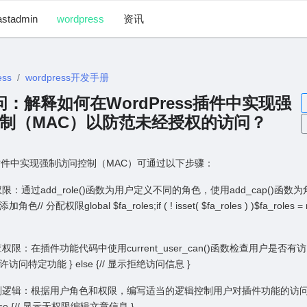
astadmin
wordpress
资讯
ess
wordpress开发手册
 提问：解释如何在WordPress插件中实现强
制（MAC）以防范未经授权的访问？
ss插件中实现强制访问控制（MAC）可通过以下步骤：
权限：通过add_role()函数为⽤户定义不同的⾓⾊，使⽤add_cap()函
// 分配权限global $fa_roles;if ( ! isset( $fa_roles ) )$fa_roles =
查权限：在插件功能代码中使⽤current_user_can()函数检查⽤户是否
许访问特定功能 } else {// 显示拒绝访问信息 }
控制逻辑：根据⽤户⾓⾊和权限，编写适当的逻辑控制⽤户对插件功能的访问。
lse {// 显示⽆权限编辑⽂章信息 }