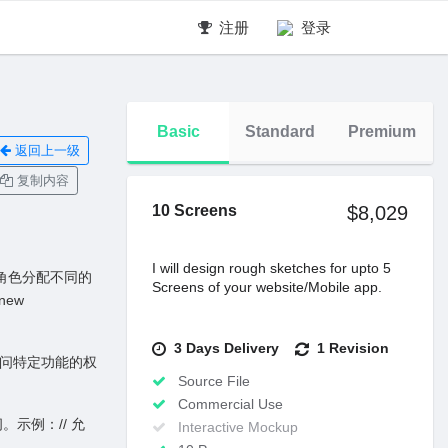
注册
登录
Basic
Standard
Premium
返回上一级
复制内容
10 Screens
$8,029
I will design rough sketches for upto 5
数为⾓⾊分配不同的
Screens of your website/Mobile app.
 new
3 Days Delivery
1 Revision
有访问特定功能的权
Source File
Commercial Use
⽰例：// 允
Interactive Mockup