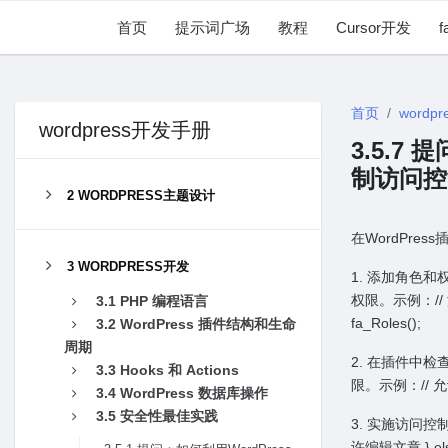
首页
提示词广场
教程
Cursor开发
f
首页
wordpr
wordpress开发手册
3.5.7
制访问控
2 WORDPRESS主题设计
在WordPre
3 WORDPRESS开发
1. 添加⾓⾊和
权限。⽰例：// 添加⻆⾊
3.1 PHP 编程语⾔
fa_Roles();
3.2 WordPress 插件结构和⽣命
周期
2. 在插件中检
3.3 Hooks 和 Actions
限。⽰例：// 允
3.4 WordPress 数据库操作
3.5 安全性最佳实践
3. 实施访问
许编辑⽂章 } e