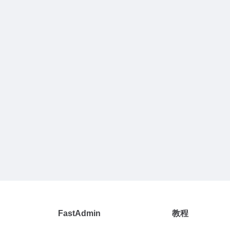
FastAdmin
教程