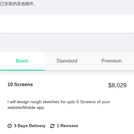
已安装的其他插件。
Basic
Standard
Premium
10 Screens
$8,029
I will design rough sketches for upto 5 Screens of your
website/Mobile app.
3 Days Delivery
1 Revision