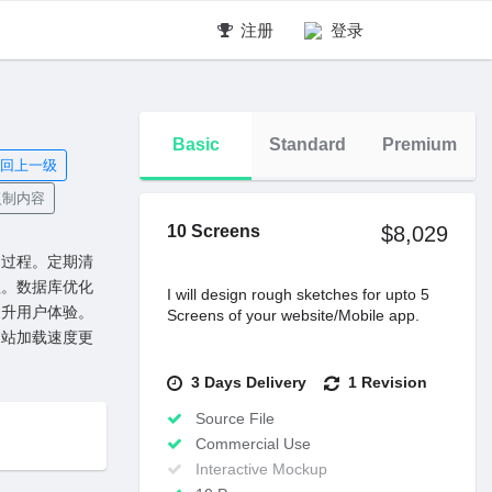
注册
登录
Basic
Standard
Premium
回上一级
制内容
10 Screens
$8,029
的过程。定期清
程。数据库优化
I will design rough sketches for upto 5
提升⽤户体验。
Screens of your website/Mobile app.
⽹站加载速度更
3 Days Delivery
1 Revision
Source File
Commercial Use
Interactive Mockup