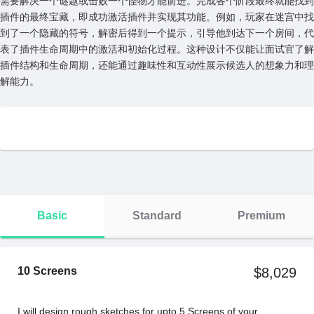
需要解决⼀个谜题或击败⼀个怪物才能前进。完成各个阶段最终就能找到
插件的最终宝藏，即成功激活插件并实现其功能。例如，玩家在迷宫中找
到了⼀个隐藏的符号，解密后得到⼀个提⽰，引导他到达下⼀个房间，代
表了插件⽣命周期中的激活和初始化过程。这种设计不仅能让⾯试官了解
插件结构和⽣命周期，还能通过趣味性和互动性展⽰候选⼈的想象⼒和理
解能⼒。
Basic
Standard
Premium
10 Screens
$8,029
I will design rough sketches for upto 5 Screens of your