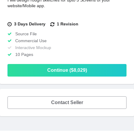
I will design rough sketches for upto 5 Screens of your
website/Mobile app.
3 Days Delivery
1 Revision
Source File
Commercial Use
Interactive Mockup
10 Pages
Continue ($8,029)
Contact Seller