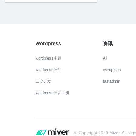
Wordpress
资讯
wordpress主题
AI
wordpress插件
wordpress
二次开发
fastadmin
wordpress开发手册
© Copyright 2020 Miver. All Rig