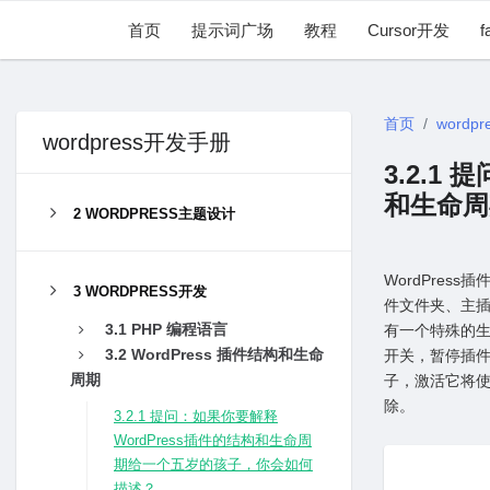
首页
提示词广场
教程
Cursor开发
f
首页
wordpr
wordpress开发手册
3.2.1
和⽣命周
2 WORDPRESS主题设计
WordPres
3 WORDPRESS开发
件⽂件夹、主插
3.1 PHP 编程语⾔
有⼀个特殊的
3.2 WordPress 插件结构和⽣命
开关，暂停插件
周期
⼦，激活它将
除。
3.2.1 提问：如果你要解释
WordPress插件的结构和⽣命周
期给⼀个五岁的孩⼦，你会如何
描述？