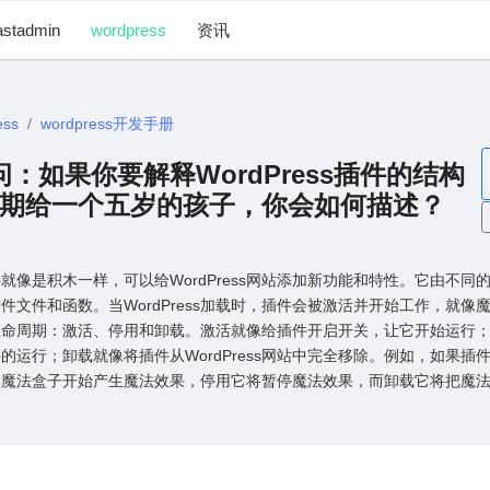
astadmin
wordpress
资讯
ess
wordpress开发手册
 提问：如果你要解释WordPress插件的结构
期给⼀个五岁的孩⼦，你会如何描述？
s插件就像是积⽊⼀样，可以给WordPress⽹站添加新功能和特性。它由不
件⽂件和函数。当WordPress加载时，插件会被激活并开始⼯作，就像
⽣命周期：激活、停⽤和卸载。激活就像给插件开启开关，让它开始运⾏
的运⾏；卸载就像将插件从WordPress⽹站中完全移除。例如，如果插
使魔法盒⼦开始产⽣魔法效果，停⽤它将暂停魔法效果，⽽卸载它将把魔