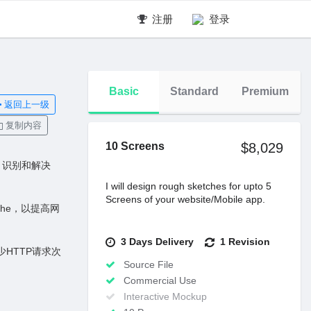
注册
登录
Basic
Standard
Premium
返回上一级
复制内容
10 Screens
$8,029
中，识别和解决
I will design rough sketches for upto 5
Screens of your website/Mobile app.
ache，以提⾼⽹
3 Days Delivery
1 Revision
少HTTP请求次
Source File
Commercial Use
。
Interactive Mockup