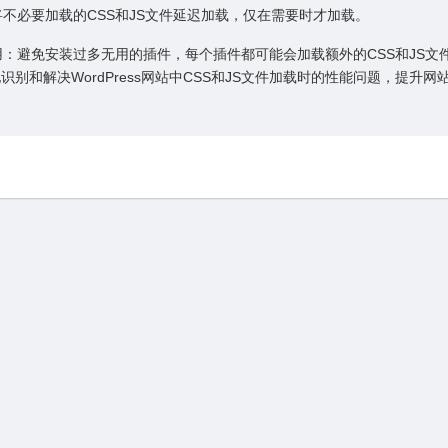
：将不必要加载的CSS和JS⽂件延迟加载，仅在需要时才加载。
使⽤：避免安装过多⽆⽤的插件，每个插件都可能会加载额外的CSS和JS⽂
识别和解决WordPress⽹站中CSS和JS⽂件加载时的性能问题，提升