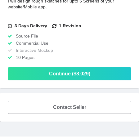
I will design rough sketches for upto 5 Screens of your
website/Mobile app.
3 Days Delivery
1 Revision
Source File
Commercial Use
Interactive Mockup
10 Pages
Continue ($8,029)
Contact Seller