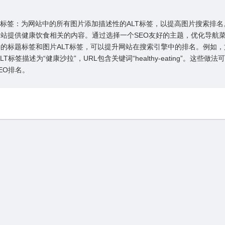
ALT标签：为⽹站中的所有图⽚添加描述性的ALT标签，以提⾼图⽚搜索排
ess⽹站提供健康饮⾷相关的内容。通过选择⼀个SEO友好的主题，优化导航
确的标题标签和图⽚ALT标签，可以提升⽹站在搜索引擎中的排名。例如
LT标签描述为“健康沙拉”，URL包含关键词“healthy-eating”。这些做
EO排名。