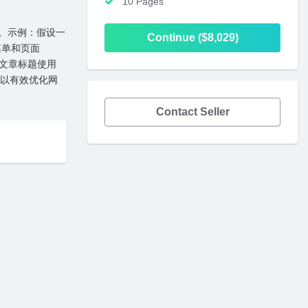
10 Pages
名。⽰例：假设⼀
Continue ($8,029)
菜单和页⾯
，⽂章标题使⽤
法可以有效优化⽹
Contact Seller