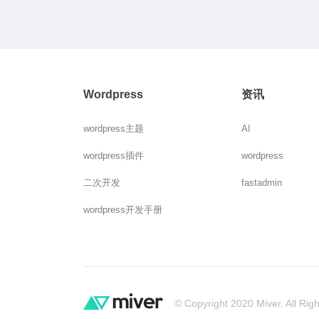
Wordpress
资讯
wordpress主题
AI
wordpress插件
wordpress
二次开发
fastadmin
wordpress开发手册
© Copyright 2020 Miver. All Rig