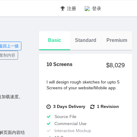
注册
登录
Basic
Standard
Premium
返回上一级
复制内容
10 Screens
$8,029
I will design rough sketches for upto 5
Screens of your website/Mobile app.
速加载速度。
3 Days Delivery
1 Revision
Source File
Commercial Use
Interactive Mockup
理解页⾯内容结