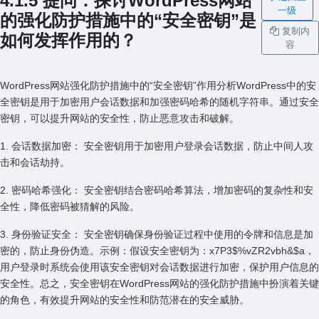
4.1.5 提问：探讨WordPress⽹站
一级
的强化防护措施中的“安全密钥”是
复制内
如何发挥作⽤的？
容
WordPress⽹站强化防护措施中的“安全密钥”作⽤分析WordPress中的安
全密钥是⽤于加密⽤户会话数据和加强密码哈希的随机字符串。通过安全
密钥，可以提升⽹站的安全性，防⽌恶意攻击和破解。
1. 会话数据加密： 安全密钥⽤于加密⽤户登录会话数据，防⽌中间⼈攻
击和会话劫持。
2. 密码哈希强化： 安全密钥结合密码哈希算法，增加密码的复杂性和安
全性，降低密码被猜解的风险。
3. ⾝份验证安全： 安全密钥确保⾝份验证过程中使⽤的令牌和信息是加
密的，防⽌⾝份伪造。⽰例：假设安全密钥为：x7P3$%vZR2vbh&$a，
⽤户登录时系统会使⽤该安全密钥对会话数据进⾏加密，保护⽤户信息的
安全性。总之，安全密钥在WordPress⽹站的强化防护措施中扮演着关键
的⾓⾊，有效提升⽹站的安全性和防范潜在的安全威胁。