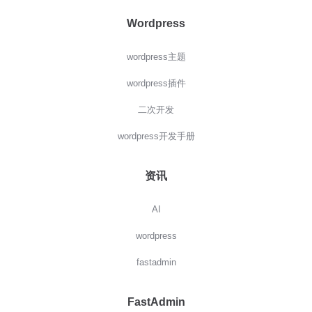
Wordpress
wordpress主题
wordpress插件
二次开发
wordpress开发手册
资讯
AI
wordpress
fastadmin
FastAdmin