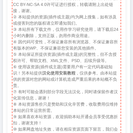
CC BY-NC-SA 4.0许可证进行授权，转载请附上出处链
接，谢谢。
② 本站提供的资源(插件或主题)均为网上搜集，如有涉及
或侵害到您的版权请立即通知我们。
③ 本站所有下载文件，仅用作学习研究使用，请下载后24
小时内删除，支持正版，勿用作商业用途。
④ 因代码可变性，不保证兼容所有浏览器、不保证兼容所
有版本的WP、不保证兼容您安装的其他插件。
⑤ 本站保证所提供资源(插件或主题)的完整性，但不含授
权许可、帮助文档、XML文件、PSD、后续升级等。
⑥ 使用该资源(插件或主题)需要用户有一定代码基础知
识！另本站提供
汉化使用安装教程
，仅供参考。由本站提
供的资源对您的网站或计算机造成严重后果的本站概不负
责。
⑦ 有时可能会遇到部分字段无法汉化，同时请保留作者汉
化宣传信息，谢谢！
⑧ 本站资源售价只是赞助和汉化辛苦费，收取费用仅维持
本站的日常运营所需。
⑨ 如果喜欢本站资源，欢迎捐助本站开通会员享受优惠折
扣，谢谢支持！
⑩ 如果网盘地址失效，请在相应资源页面下留言，我们会