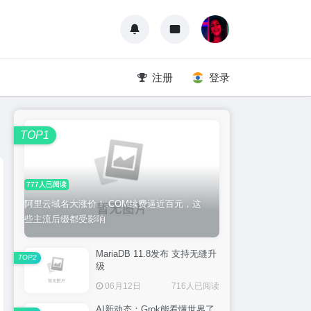
注册
登录
TOP1
777人已阅读
阿里云域名大涨价！.COM续费逼近百元，这
些主流后缀都受影响
MariaDB 11.8发布 支持无缝升
TOP2
级
06月12日
716人已阅读
AI新动态：Grok能看懂世界了