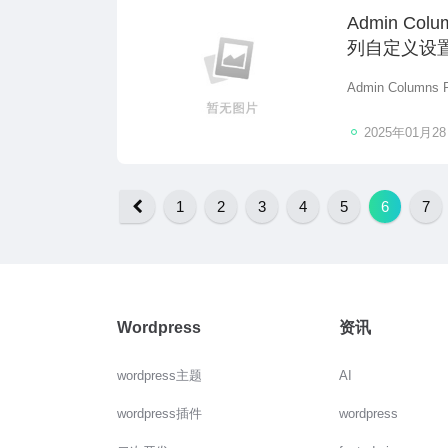
Admin Co
列自定义设
Admin Colum
2025年01月2
1
2
3
4
5
6
7
Wordpress
资讯
wordpress主题
AI
wordpress插件
wordpress