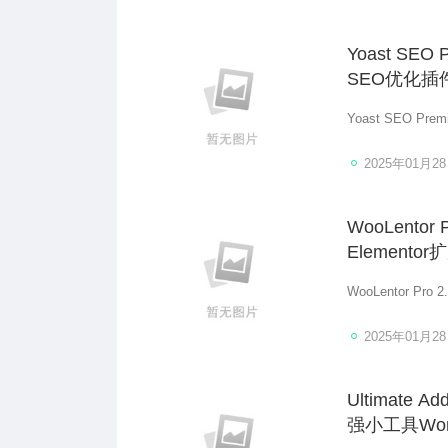
Yoast SE
SEO优化插
Yoast SEO P
2025年01月2
WooLento
Element
WooLentor P
2025年01月2
Ultimate A
强小工具Wor