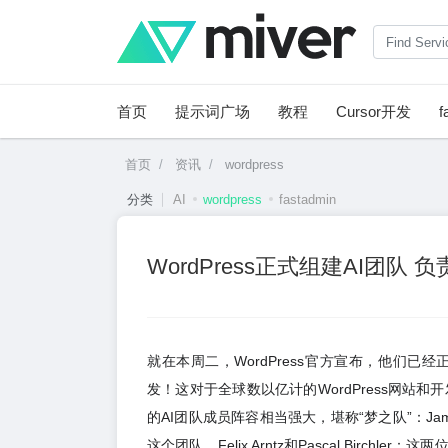
首页
提示词广场
教程
Cursor开发
f
首页
资讯
wordpress
分类
AI
wordpress
fastadmin
WordPress正式组建AI团队 
就在本周二，WordPress官方宣布，他们已
发！这对于全球数以亿计的WordPress网
的AI团队成员阵容相当强大，堪称“梦之队”：James 
这个团队。Felix Arntz和Pascal Bir