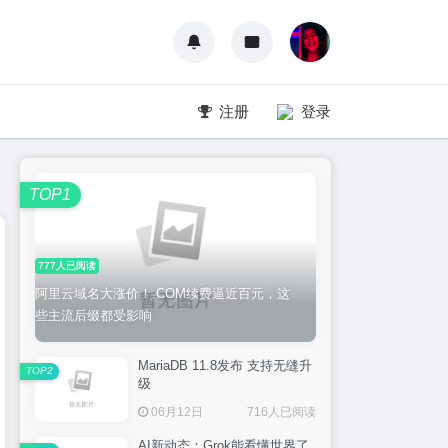
注册
登录
TOP1
777人已阅读
阿里云域名大涨价！.COM续费逼近百元，这
些主流后缀都受影响
MariaDB 11.8发布 支持无缝升
TOP2
级
06月12日
716人已阅读
AI新动态：Grok能看懂世界了