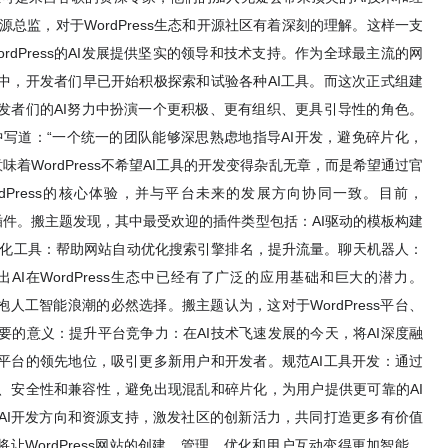
p的开源总监，对于WordPress生态和开源社区有着深刻的理解。这样一支
dPress的AI发展提供坚实的领导和技术支持。作为全球最主流的网
社区中，开发者们早已开始积极探索和试验各种AI工具。而这次正式组建
在开发者们的AI努力中扮演一个更积极、更有组织、更具引导性的角色。
在一篇博文中写道：“一个统一的团队能够深思熟虑地指导AI开发，避免碎片化，
这意味着WordPress不希望AI工具的开发变得杂乱无章，而是希望通过官
dPress的核心体验，并与平台未来的发展方向协同一致。目前，
的AI插件。搬主题发现，其中最受欢迎的插件类型包括：AI驱动的模板构建
O优化工具：帮助网站自动优化搜索引擎排名，提升流量。聊天机器人：
I在WordPress生态中已经有了广泛的应用基础和巨大的潜力。
、拥抱人工智能浪潮的必然选择。搬主题认为，这对于WordPress平台、
的意义：提升平台竞争力：在AI技术飞速发展的今天，将AI深度融
建设平台的领先地位，吸引更多新用户和开发者。规范AI工具开发：通过
、安全性和兼容性，避免出现混乱和碎片化，为用户提供更可靠的AI
AI开发方向和资源支持，激发社区的创新活力，共同打造更多有价值
将让WordPress网站的创建、管理、优化和用户互动变得更加智能、